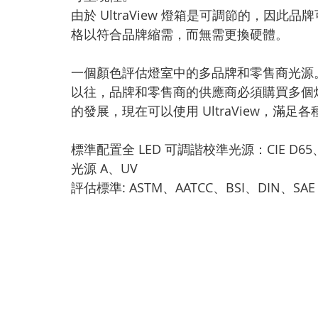
由於 UltraView 燈箱是可調節的，因
格以符合品牌縮需，而無需更換硬體。
一個顏色評估燈室中的多品牌和零售商光源
以往，品牌和零售商的供應商必須購買多個
的發展，現在可以使用 UltraView，滿足
標準配置全 LED 可調諧校準光源：CIE D65、CIE
光源 A、UV
評估標準: ASTM、AATCC、BSI、DIN、SAE 