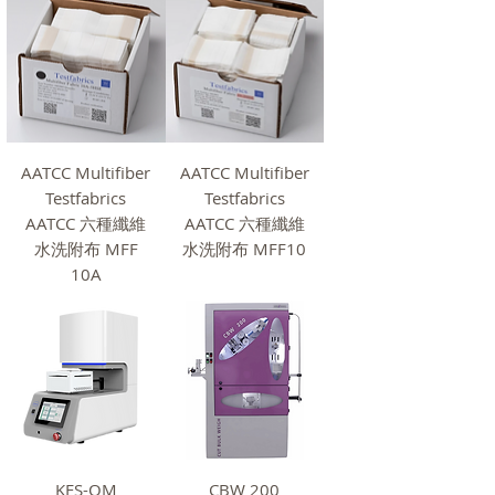
AATCC Multifiber
AATCC Multifiber
Testfabrics
Testfabrics
AATCC 六種纖維
AATCC 六種纖維
水洗附布 MFF
水洗附布 MFF10
10A
KES-QM
CBW 200