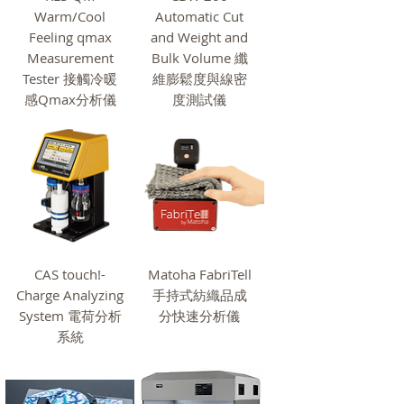
Warm/Cool
Automatic Cut
Feeling qmax
and Weight and
Measurement
Bulk Volume 纖
Tester 接觸冷暖
維膨鬆度與線密
感Qmax分析儀
度測試儀
CAS touch!-
Matoha FabriTell
Charge Analyzing
手持式紡織品成
System 電荷分析
分快速分析儀
系統