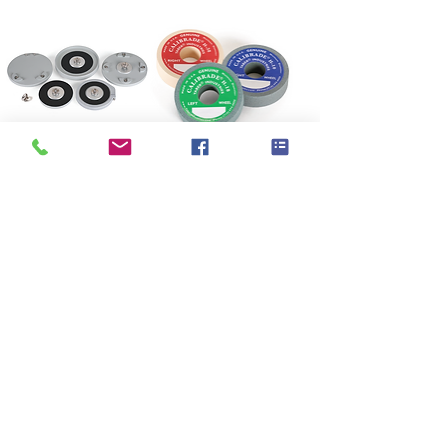
Taber®
Taber® Abraser
Specimen
Test Accessories
Mounting 樣品固
耐磨砂輪
定系統
Taber® Sample