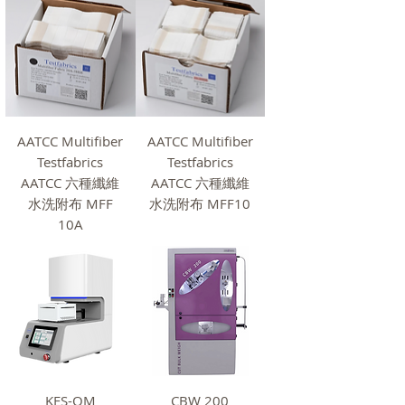
AATCC Multifiber
AATCC Multifiber
Testfabrics
Testfabrics
AATCC 六種纖維
AATCC 六種纖維
水洗附布 MFF
水洗附布 MFF10
10A
KES-QM
CBW 200