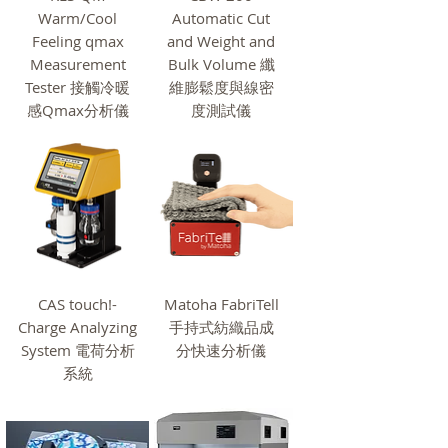
Warm/Cool
Automatic Cut
Feeling qmax
and Weight and
Measurement
Bulk Volume 纖
Tester 接觸冷暖
維膨鬆度與線密
感Qmax分析儀
度測試儀
CAS touch!-
Matoha FabriTell
Charge Analyzing
手持式紡織品成
System 電荷分析
分快速分析儀
系統