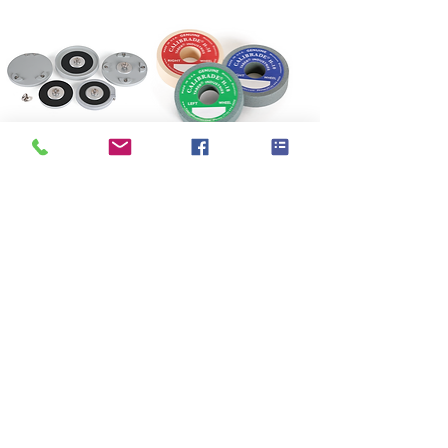
Taber®
Taber® Abraser
Specimen
Test Accessories
Mounting 樣品固
耐磨砂輪
定系統
Taber® Sample