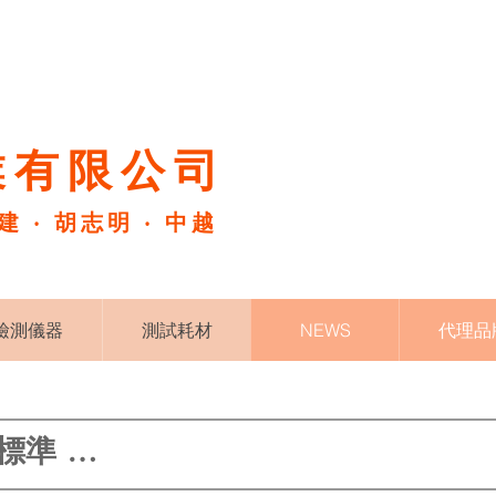
有限公司​
福建 ‧ 胡志明 ‧ 中越
檢測儀器
測試耗材
NEWS
代理品