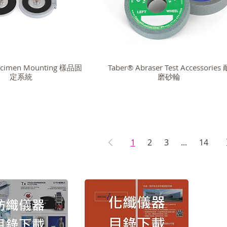
ecimen Mounting 樣品固
Taber® Abraser Test Accessories 
定系統
磨砂輪
1
2
3
...
14
版權
Copyr
TEL： (
FAX： (