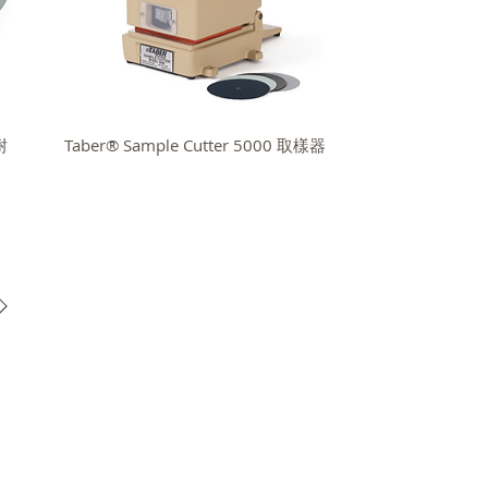
耐
Taber® Sample Cutter 5000 取樣器
所有
高逸企業有限公司
©
ight © GOIN-International Co., Ltd.
02)2729-0488
E-MAIL：
Info@goin-mail.com
02)2729-7188
SKYPE： goin_taiwan