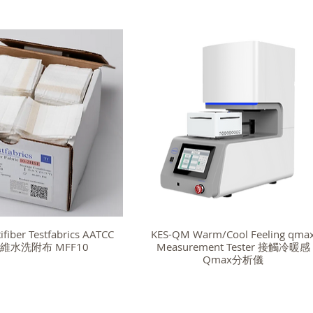
fiber Testfabrics AATCC
KES-QM Warm/Cool Feeling qma
維水洗附布 MFF10
Measurement Tester 接觸冷暖感
Qmax分析儀