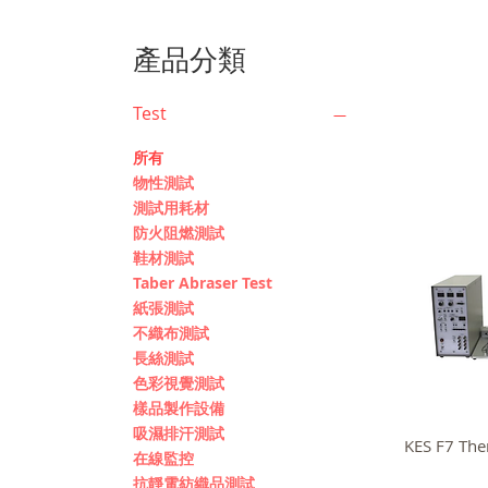
產品分類
Test
所有
物性測試
測試用耗材
防火阻燃測試
鞋材測試
Taber Abraser Test
紙張測試
不織布測試
長絲測試
色彩視覺測試
樣品製作設備
吸濕排汗測試
KES F7 T
在線監控
抗靜電紡織品測試