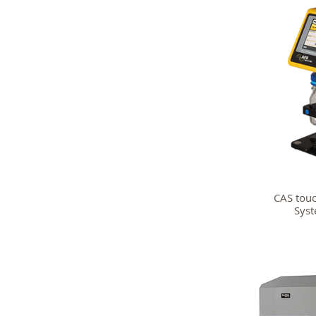
CAS touc
Sy