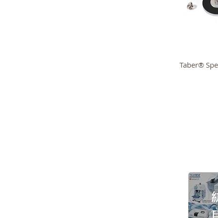
Taber® Sp
> 關於高逸
>
技術支持
>
紡織測試儀器
>
品牌代理
>
紡織試驗耗材
> 展覽會議