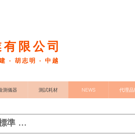
有限公司​
福建 ‧ 胡志明 ‧ 中越
檢測儀器
測試耗材
NEWS
代理品