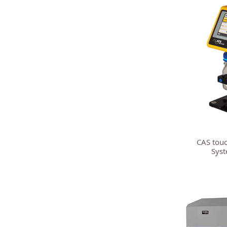
CAS touc
Sy