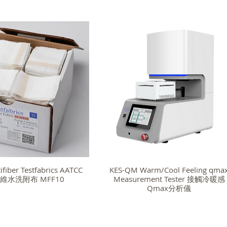
fiber Testfabrics AATCC
KES-QM Warm/Cool Feeling qma
維水洗附布 MFF10
Measurement Tester 接觸冷暖感
Qmax分析儀