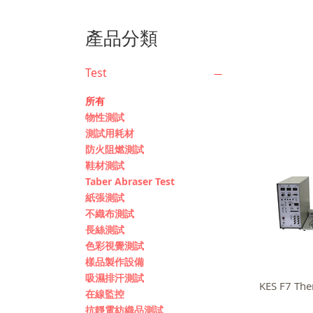
產品分類
Test
所有
物性測試
測試用耗材
防火阻燃測試
鞋材測試
Taber Abraser Test
紙張測試
不織布測試
長絲測試
色彩視覺測試
樣品製作設備
吸濕排汗測試
KES F7 T
在線監控
抗靜電紡織品測試