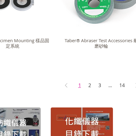
ecimen Mounting 樣品固
Taber® Abraser Test Accessories 
定系統
磨砂輪
1
2
3
...
14
版權
Copyr
TEL： (
FAX： (