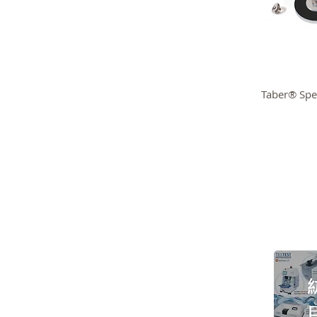
Taber® Sp
> 關於高逸
>
技術支持
>
紡織測試儀器
>
品牌代理
>
紡織試驗耗材
> 展覽會議