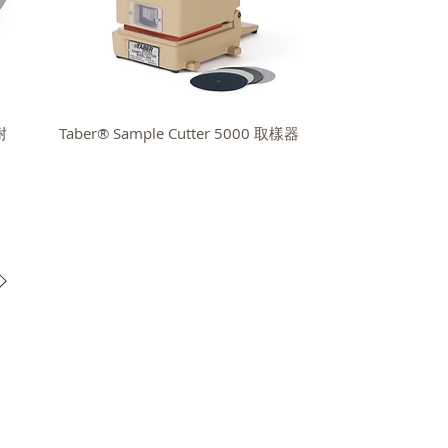
耐
Taber® Sample Cutter 5000 取樣器
所有
高逸企業有限公司
©
ight © GOIN-International Co., Ltd.
02)2729-0488
E-MAIL：
Info@goin-mail.com
02)2729-7188
SKYPE： goin_taiwan