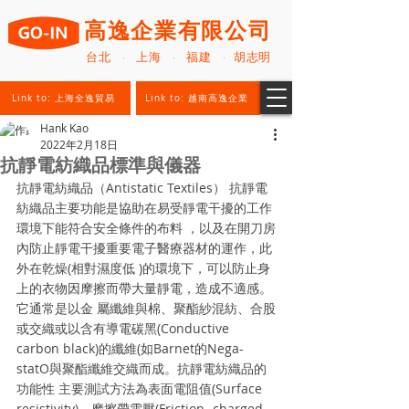
高逸企業有限公司
台北 · 上海 · 福建 · 胡志明
Link to: 上海全逸貿易
Link to: 越南高逸企業
Hank Kao
2022年2月18日
抗靜電紡織品標準與儀器
抗靜電紡織品（Antistatic Textiles） 抗靜電
紡織品主要功能是協助在易受靜電干擾的工作
環境下能符合安全條件的布料 ，以及在開刀房
內防止靜電干擾重要電子醫療器材的運作，此
外在乾燥(相對濕度低 )的環境下，可以防止身
上的衣物因摩擦而帶大量靜電，造成不適感。
它通常是以金 屬纖維與棉、聚酯紗混紡、合股
或交織或以含有導電碳黑(Conductive 
carbon black)的纖維(如Barnet的Nega-
statO與聚酯纖維交織而成。抗靜電紡織品的
功能性 主要測試方法為表面電阻值(Surface 
resistivity)、摩擦帶電壓(Friction- charged 