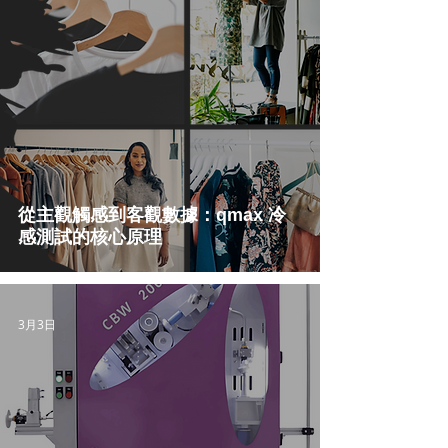
從主觀觸感到客觀數據：qmax 冷
感測試的核心原理
3月3日