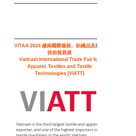
越南國際服裝、紡織品及紡織
VITAA 2024
技術貿易展
Vietnam International Trade Fair for
Apparel, Textiles and Textile
Technologies (VIATT)
Vietnam is the third largest textile and apparel
exporter, and one of the highest importers of
textile machinery in the world. Vietnam