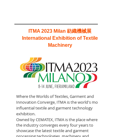
紡織機械展
ITMA 2023 Milan
International Exhibition of Textile
Machinery
Where the Worlds of Textiles, Garment and
Innovation Converge, ITMA is the world's most
influential textile and garment technology
exhibition.
Owned by CEMATEX, ITMA is the place where
the industry converges every four years to
showcase the latest textile and garment
processing technologies, machinery and