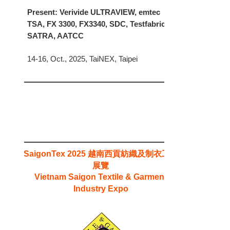
Present: Verivide ULTRAVIEW, emtec
TSA, FX 3300, FX3340, SDC, Testfabrics,
SATRA, AATCC
14-16, Oct., 2025, TaiNEX, Taipei
越南西貢紡織及制衣工業
SaigonTex 2025
展覽
Vietnam Saigon Textile & Garment
Industry Expo