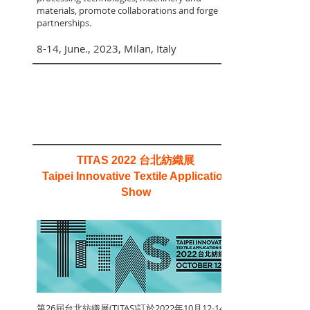
materials, promote collaborations and forge
partnerships.
8-14, June., 2023, Milan, Italy
台北紡織展
TITAS 2022
Taipei Innovative Textile Application
Show
第26屆台北紡織展(TITAS)訂於2022年10月12-14日