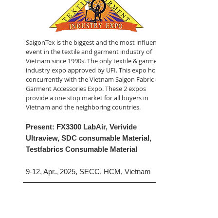
SaigonTex is the biggest and the most influential
event in the textile and garment industry of
Vietnam since 1990s. The only textile & garment
industry expo approved by UFI. This expo holds
concurrently with the Vietnam Saigon Fabric &
Garment Accessories Expo. These 2 expos
provide a one stop market for all buyers in
Vietnam and the neighboring countries.
Present: FX3300 LabAir, Verivide
Ultraview, SDC consumable Material,
Testfabrics Consumable Material
9-12, Apr., 2025, SECC, HCM, Vietnam