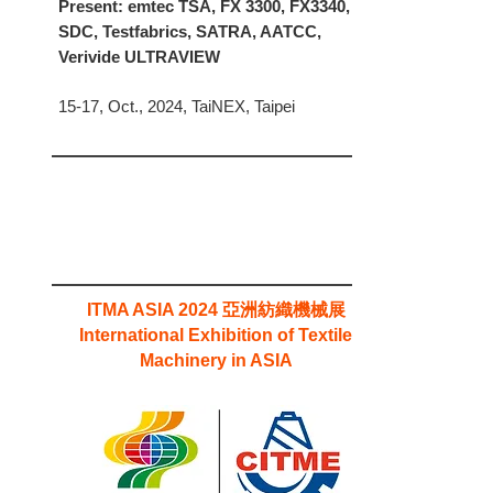
Present: emtec TSA, FX 3300, FX3340,
SDC, Testfabrics, SATRA, AATCC,
Verivide ULTRAVIEW
15-17, Oct., 2024, TaiNEX, Taipei
亞洲紡織機械展
ITMA ASIA 2024
International Exhibition of Textile
Machinery in ASIA