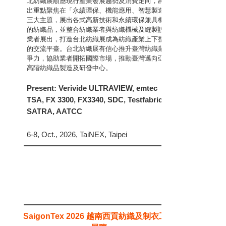
北紡織展順應現行產業發展趨勢及消費走向，將展
出重點聚焦在「永續環保、機能應用、智慧製造」
三大主題，展出各式高新技術和永續環保兼具機能
的紡織品，並整合紡織業者與紡織機械及縫製設備
業者展出，打造台北紡織展成為紡織產業上下整合
的交流平臺。台北紡織展有信心推升臺灣紡織業競
爭力，協助業者開拓國際市場，推動臺灣邁向亞洲
高階紡織品製造及研發中心。
Present: Verivide ULTRAVIEW, emtec
TSA, FX 3300, FX3340, SDC, Testfabrics,
SATRA, AATCC
6-8, Oct., 2026, TaiNEX, Taipei
越南西貢紡織及制衣工業
SaigonTex 2026