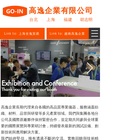
高逸企業有限公司
台北 · 上海 · 福建 · 胡志明
Link to: 上海全逸貿易
Link to: 越南高逸企業
Exhibition and Conference
Thank you for visiting our booth
高逸企業長期代理來自各國的高品質專業儀器，服務涵蓋紡
織、材料、品管與研發等多元產業領域。我們與集團各地分
公司及國際原廠夥伴保持緊密合作，並定期共同參與全球重
要的國際展覽與專業研討會，持續發表最新的測試設備、創
新技術與應用解決方案。
我們始終堅信，唯有透過不斷的交流、實務回饋與技術精