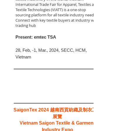
International Trade Fair for Apparel, Textiles and
Textile Technologies (VIATT) is a one-stop
sourcing platform for all textile industry needs.
Connect with key textile buyers at industry wide
trading hub
Present: emtec TSA
28, Feb, -1, Mar., 2024, SECC, HCM,
Vietnam
越南西貢紡織及制衣工業
SaigonTex 2024
展覽
Vietnam Saigon Textile & Garment
Industry Expo