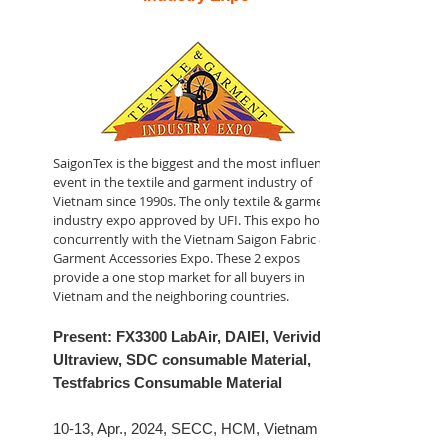
SaigonTex is the biggest and the most influential
event in the textile and garment industry of
Vietnam since 1990s. The only textile & garment
industry expo approved by UFI. This expo holds
concurrently with the Vietnam Saigon Fabric &
Garment Accessories Expo. These 2 expos
provide a one stop market for all buyers in
Vietnam and the neighboring countries.
Present: FX3300 LabAir, DAIEI, Verivide
Ultraview, SDC consumable Material,
Testfabrics Consumable Material
10-13, Apr., 2024, SECC, HCM, Vietnam