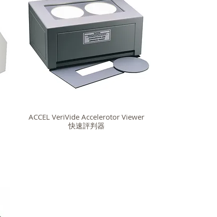
ACCEL VeriVide Accelerotor Viewer
快速評判器