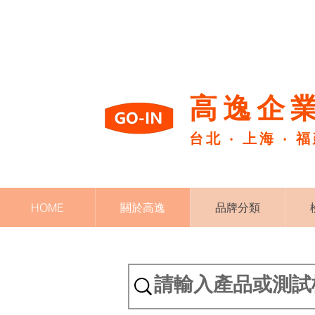
高逸企業
台北 ‧ 上海 ‧ 
HOME
關於高逸
品牌分類