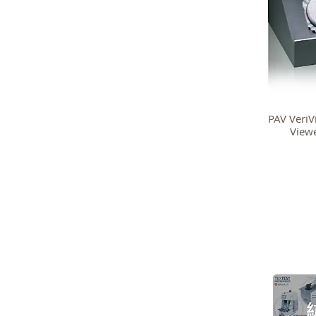
PAV VeriV
Vie
> 關於高逸
>
技術支持
>
紡織測試儀器
>
品牌代理