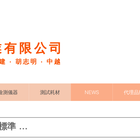
有限公司​
福建 ‧ 胡志明 ‧ 中越
檢測儀器
測試耗材
NEWS
代理品