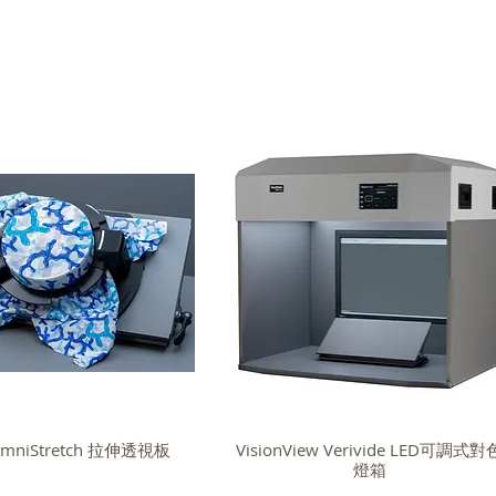
 OmniStretch 拉伸透視板
VisionView Verivide LED可調式對
燈箱