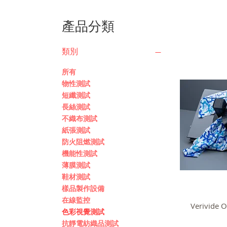
產品分類
類別
所有
物性測試
短纖測試
長絲測試
不織布測試
紙張測試
防火阻燃測試
機能性測試
薄膜測試
鞋材測試
樣品製作設備
在線監控
Verivide
色彩視覺測試
抗靜電紡織品測試