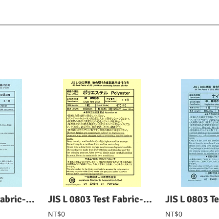
JIS L 0803 Test Fabric-Cotton JIS L 0803 棉布
JIS L 0803 Test Fabric-Polyester JIS L 0803 聚酯布
NT$0
NT$0