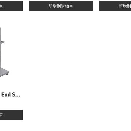
車
新增到購物車
新增到
SESS Sequential End Sampling System 自動換紗器
車