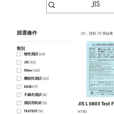
篩選條件
「JIS」找到 29 筆結果
類別
物性測試
(
24
)
JIS
(
12
)
Other
(
12
)
機能性測試
(
11
)
DAIEI
(
7
)
不織布測試
(
6
)
測試用耗材
(
5
)
TEXTEST
(
4
)
NT$0