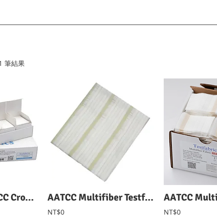
11 筆結果
Testfabrics AATCC Crock Test Cloth AATCC磨擦白棉布
AATCC Multifiber Testfabrics AATCC 六種纖維水洗附布
NT$0
NT$0