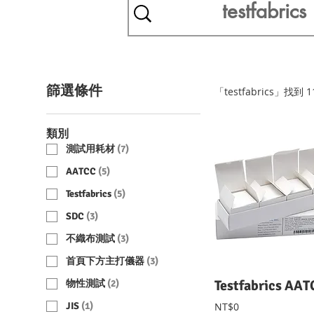
篩選條件
「testfabrics」找到 
類別
測試用耗材
(
7
)
AATCC
(
5
)
Testfabrics
(
5
)
SDC
(
3
)
不織布測試
(
3
)
首頁下方主打儀器
(
3
)
物性測試
(
2
)
JIS
(
1
)
NT$0