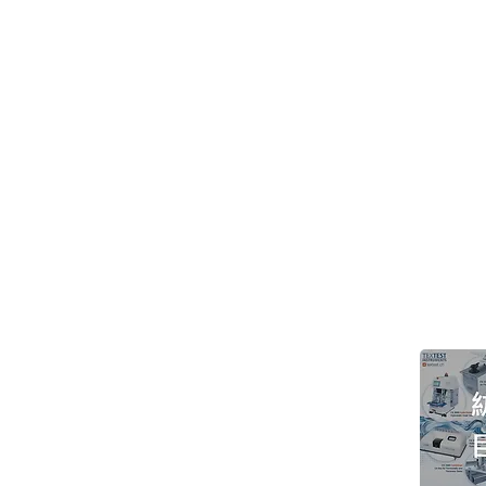
> 關於高逸
>
技術支持
>
紡織測試儀器
>
品牌代理
>
紡織試驗耗材
> 展覽會議
>
NEWS
> 聯絡高逸