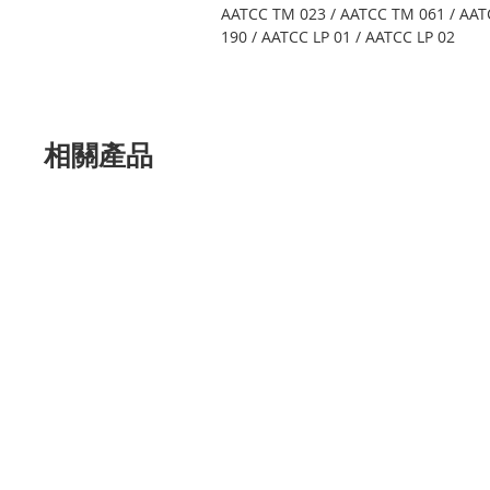
AATCC TM 023 / AATCC TM 061 / AAT
190 / AATCC LP 01 / AATCC LP 02
相關產品