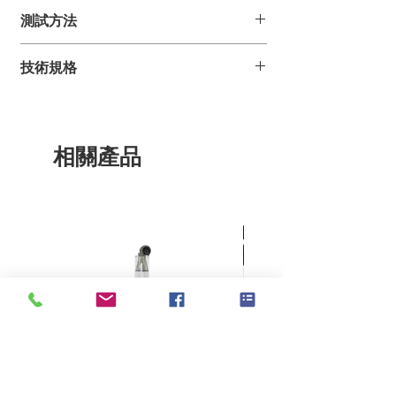
測試方法
將定量稱重後的樣品放入燒杯，儀器自動往
技術規格
燒杯加入熱的去離子水、攪拌、抽取杯中定
量的溶劑（每個過程 3
min）。抽取的溶劑經過儀器內部反應爐 800
檢測時間：
精度：
℃高溫氣化後，使用紅外光譜分析其總含碳
28 個樣品，每
± 0.02 % FOY, OPU
量，進而計算出含油率。
個樣品 3 min
相關產品
重複性：
檢測範圍：
優於 ± 1.5 %
0 - 200 ppm TC（總
（標準校準液）
碳含量）
0 % - 5 % FOY, OPU
氣體供應：混合
儀器組成：
氣體，不含 HC
自動取樣系統 萃取
O2 = 20 ± 1 %
系統
N2 = 80 ± 1 %
TC 分析系統 電腦
H2O < 5 ppm
和軟體
CnHm < 0.1
ppm