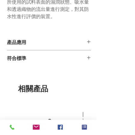
所使用的試料表面的濕潤狀態、吸水量
和透過織物的流出量進行測定，對其防
水性進行評價的裝置。
產品應用
將被測試樣固定於帶有刮水裝置的測試杯
符合標準
上，人工雨水從
1.5
米高的位置下落，通過
測量水杯內的水量和測試布表面的含水
BS EN 29865
量，來評估透過測試樣品的水量及織物防
DIN 53888
水性能
GB/T 14577
用於對自然雨中所使用的試料表面的濕潤
相關產品
ISO 9865
狀態、吸水量和透過織物的流出量」進行
JIS L1092
測定，對其防水性進行評價的裝置
採用觸控螢幕設置，流量、樣品架轉速、
刮水器轉速均可設置
可外接水溫控制裝置
配備離心脫水機