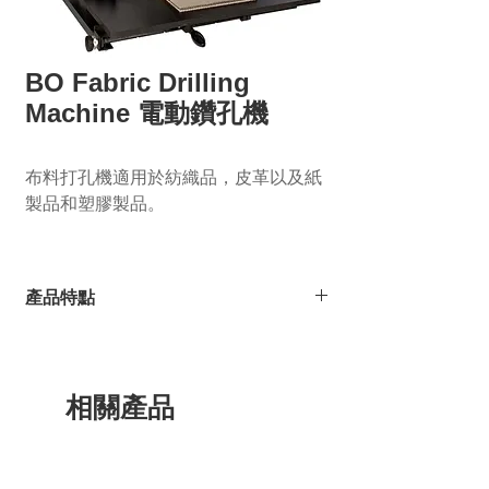
BO Fabric Drilling
Machine 電動鑽孔機
布料打孔機適用於紡織品，皮革以及紙
製品和塑膠製品。
產品特點
特殊中空鑽孔設計，便於使用
製作瀑布式吊卡和紡織樣本的理想選擇
結實耐用，精準不滑脫
相關產品
簡易的操作和設定通過可旋轉的轉軸，可
以精確設定打孔的間距