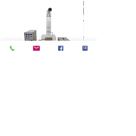
KES F7 Thermo Labo 接觸冷暖
Ahlstrom Seed testin
感測試儀
>
技術支持
> 關於高逸
>
品牌代理
>
紡織測試儀器
> 展覽會議
>
紡織試驗耗材
> 聯絡高逸
>
NEWS