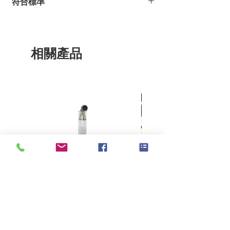
符合標準
每種纖維寬度：
1.5cm
ISO 105 F10
棉
Cotton
M & S
BS 1006：1990 F10
尼龍
Nylon
相關產品
聚酯
Polyester
壓克力
Acrylic
羊毛
Wool
KES F7 Thermo Labo 接觸冷暖
Ahlstrom Seed testin
感測試儀