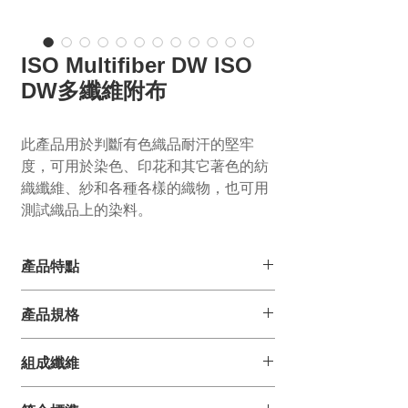
ISO Multifiber DW ISO
DW多纖維附布
此產品用於判斷有色織品耐汗的堅牢
度，可用於染色、印花和其它著色的紡
織纖維、紗和各種各樣的織物，也可用
測試織品上的染料。
產品特點
窄幅結構、經濟實惠、易於測試、使用穩
產品規格
定
可追溯批次，以最高標準進行生產監控，
確保最高品質的產品
測試布長度
：
10m / 50m
組成纖維
特殊設計的防偽布邊，確保您所使用的產
品為英國原裝進口
測試布寬度：
10cm
醋酸
Acetate