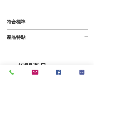
符合標準
NFPA 701
產品特點
CAN/ULC S109 Large Flame
UL 214 Large Flame
不銹鋼外殼，包含一個樣品夾
可設置燃燒氣體流量的流量計
25°
燃燒噴嘴和自動計算器：控制點火時
相關產品
間，記錄續燃時間