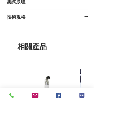
測試原理
對於優質產品的合成薄膜、金屬薄片、紙
張和織物的生產控制而言，可靠和有效的
將樣品放置在導軌上，通過傳送帶喂入測試
薄膜厚度檢測是至關重要的。
技術規格
系統。一個高精度和高解析度的感應式感測
LEFT 500
薄膜厚度測定儀用快速的、簡單
器掃描這個薄膜。厚度的差異轉化為電子信
以及精確的方式、檢測薄膜厚度及厚度均
號，增量編碼器檢測薄膜的長度，顯示器將
測試範圍：
樣品寬度：
勻性、橫向及縱向的差異性，
以及發生厚
會顯示厚度的差異，以及標準值的差異。
10 - 800 µm
最大 120 mm
薄差異的位置。
相關產品
LEFT 500
可以檢測橫向以及縱向的平面薄
膜，吹塑薄膜，複合膜，塗層膜和泡沫膜
樣品長度：
可重現性：
的厚度。
最大 20 m
< 0.5 µm
這台儀器是根據蘭精公司的薄膜生產品質
管控所發展和設計出來的。儀器符合
DIN
感測器壓力：
微米測試速度 :
53370
和
DIN 55543
標準。
三個砝碼分別
1 - 8 m / min
特別帶有低摩擦抗靜電表層的雙面除塵系
為 25.5 g, 51
統，能夠對靜態電荷和導電的薄膜進行平
g, 102 g
滑的檢測。
解析度：
掃描比率：
0.1
最小 0.01 s，最大
10.0 s（兩個檢測點之
間的時間）