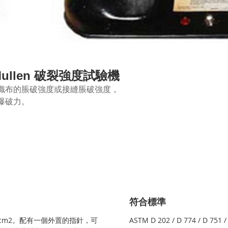
er Mullen 破裂強度試驗機
織布的脹破強度或接縫脹破強度，
爆破力。
符合標準
 kg/cm2。配有一個外置的指針，可
ASTM D 202 / D 774 / D 751 / 