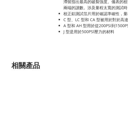
滯留指出最高的破裂強度。儀表的校
兩端的讀數。涉及量程太寬的測試時，
校正鋁測試箔片用於確認準確性，量程從
C 型、LC 型和 CA 型被用於對於高達
A 型和 AH 型用於從200PSI到1500
J 型是用於500PSl壓力的材料
相關產品