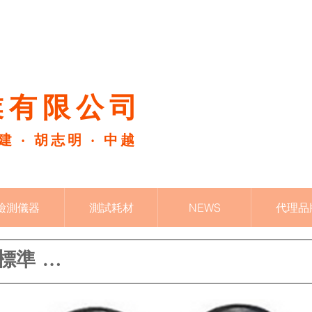
有限公司​
福建 ‧ 胡志明 ‧ 中越
檢測儀器
測試耗材
NEWS
代理品