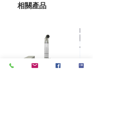
相關產品
在生產線或後整理上
由馬達驅動的測試頭承裝器
(
一個或多個
)
連續性的往返於導軌上，獲得橫向的測試
結果，在同時，在生產線上不斷移動的樣
品，則是以縱向位移，因此，測試呈
「
Z
」型進行
線上測量可避免報廢材料、節省樣式更改
後建立機器設置的時間、降低人工成本並
提高品質
分析過程中，連接儀器的電腦即時顯示分
析結果
KES F7 Thermo Labo 接觸冷暖
Ahlstrom Seed testin
感測試儀
>
技術支持
> 關於高逸