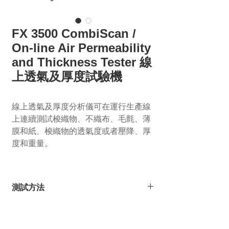
FX 3500 CombiScan /
On-line Air Permeability
and Thickness Tester 線
上透氣及厚度試驗機
線上透氣及厚度分析儀可在運行生產線
上連續測試梭織物、不織布、毛氈、薄
膜和紙、梭織物的透氣度或者壓降、厚
度和重量。
測試方法
本儀器包含一個導軌與可延伸以適合線上
測試的的門架。可依不同生產線需要，連
同最多
3
個轉向滾軸組成穩定的架子，裝