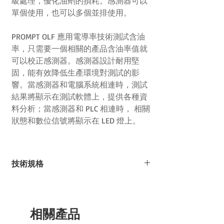
級處理，優化油劑的損耗。感測器可以
單個使用，也可以多個並排使用。
PROMPT OLF 應用電導率技術測試含油
率，只需要一個相關的產品含油率值就
可以校正感測器。感測器設計耐用堅
固，能有效降低生產環境對測試的影
響。當感測器和電腦系統相連時，測試
結果將顯示在測試軟體上，提供各種資
料分析；當感測器和 PLC 相連時， 相關
狀態和數位信號將顯示在 LED 燈上。
技術規格
測試範圍：0.05 – 2 % FOY, OPU
測試原理：電導率技術
工作環境溫度：15 – 45 ℃
相關產品
解析度：0.001
評估和控制單元：PC (Windows 作業系統