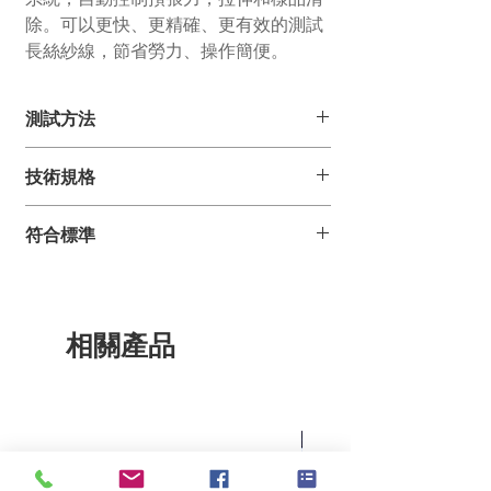
除。可以更快、更精確、更有效的測試
長絲紗線，節省勞力、操作簡便。
測試方法
測試每米紗線的節點數。
技術規格
機械針刺系統可以檢測節點的解脫力，只
有達到設定解脫力的節點，才視為有效網
路節點。
樣
自動吸紗及移除
每
0.5 - 180
符合標準
能夠將單絲結合在一起的張力，對於紗線
品
樣品
米
在紡織中的應用是關鍵的標準。
ASTM D 4724
喂
節
入
點
數
相關產品
測
最快
50 m /
旦
15 -
試
min
尼
4000
速
爾
den
度
範
圍