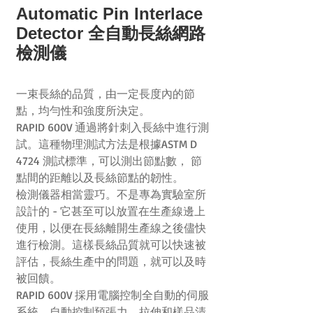
Automatic Pin Interlace
Detector 全自動長絲網路
檢測儀
一束長絲的品質，由一定長度內的節
點，均勻性和強度所決定。
RAPID 600V
通過將針刺入長絲中進行測
試。這種物理測試方法是根據
ASTM D
4724
測試標準，可以測出節點數，
節
點間的距離以及長絲節點的韌性。
檢測儀器相當靈巧。不是專為實驗室所
設計的
-
它甚至可以放置在生產線邊上
使用，以便在長絲離開生產線
之後儘快
進行檢測。這樣長絲品質就可以快速被
評估，長絲生產中的問題，就可以及時
被回饋。
RAPID 600V
採用電腦控制全自動的伺服
系統，自動控制預張力，拉伸和樣品清