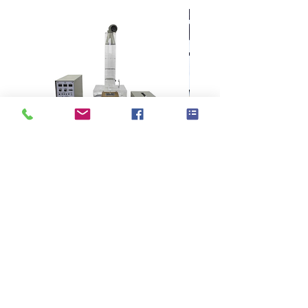
ISO 16604
JIS L 1992 A
WSP 80.6
KES F7 Thermo Labo 接觸冷暖
Ahlstrom Seed testin
感測試儀
>
技術支持
> 關於高逸
>
品牌代理
>
紡織測試儀器
> 展覽會議
>
紡織試驗耗材
> 聯絡高逸
>
NEWS