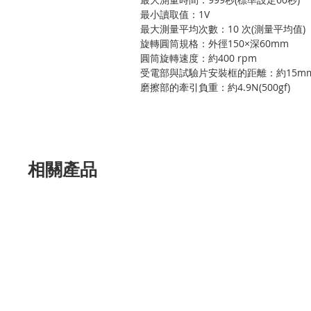
最小讀取值：
1V
最大測量平均次數：
10
次
(
測量平均值
)
旋轉圓筒規格：外徑
150×
深
60mm
圓筒旋轉速度：約
400 rpm
受電部與試驗片安裝框的距離：約
15m
磨擦部的牽引負重：約
4.9N(500gf)
相關產品