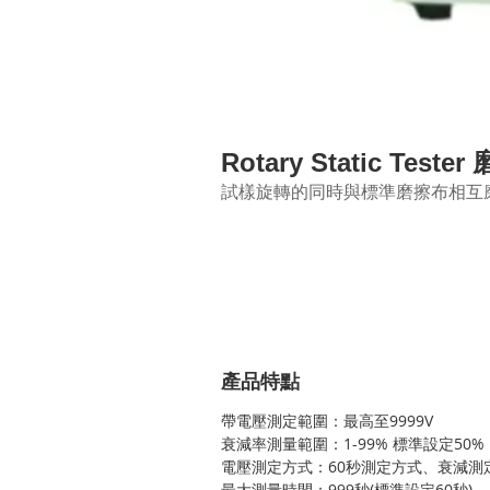
Rotary Static Te
試樣旋轉的同時與標準磨擦布相互
產品特點
帶電壓測定範圍：最高至
9999V
衰減率測量範圍：
1-
99%
標準設定
50%
電壓測定方式：
60
秒測定方式、衰減測
最大測量時間：
999
秒
(
標準設定
60
秒
)