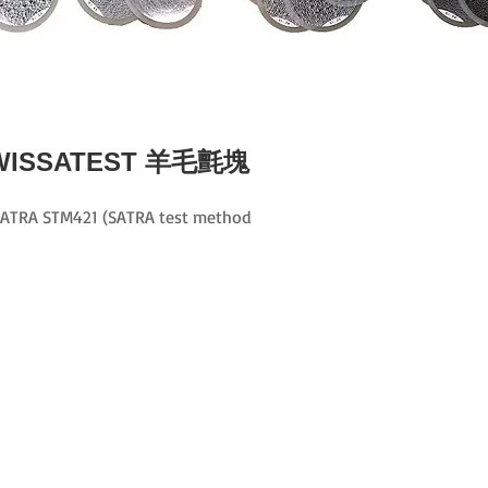
t SWISSATEST 羊毛氈塊
TM421 (SATRA test method