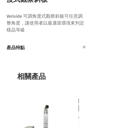
Verivide
可調角度式觀察斜板可任意調
整角度，讓使用者以最適當環境來判定
樣品等級
產品特點
多光源對色燈是利用光學原理模擬出
D65、TL83、TL84、Cool white、
Ultralume 30及紫外線螢光(UV)等光源，
相關產品
檢驗織物在不同的色溫光源下所呈現之色
彩變化，提升產品色彩品質控管。
Verivide標準多光源對色燈產生的光照效
果與自然媲美。它使用了9種螢光劑，是
最佳的螢光D65日光摸擬器，擁有最高的
顯色指數 (CRI)，是顏色觀察領域的首選設
備。
適用於所有需要保持穩定產品顏色及質量
的產業，例如: 紡織、陶瓷、汽車、化妝