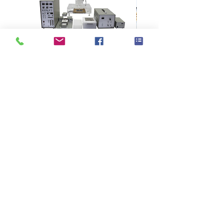
品、染色、鞋類、食品、針織品、油墨、
印刷等等。
本機台為ISO、M&S、Nike、Adidas及
Puma等國際著名品牌指定使用。
KES F7 Thermo Labo 接觸冷暖
Ahlstrom Seed testin
感測試儀
>
技術支持
> 關於高逸
>
品牌代理
>
紡織測試儀器
> 展覽會議
>
紡織試驗耗材
> 聯絡高逸
>
NEWS
TEL：
(02)2729-0488
FAX：
(02)2729-7188
地址：
11051
台北市信義區信義路四段375號1
0樓之7
ADD：10F-7, No. 375, Sec.4, Hsin Yi Rd., Taipei, Taiwan