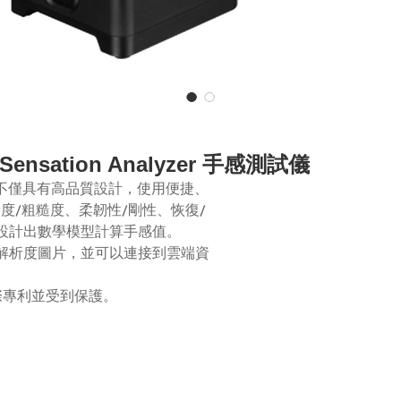
ic) Sensation Analyzer 手感測試儀
儀，不僅具有高品質設計，
使用
便捷
、
滑度
/
粗糙度、
柔韌性
/
剛
性
、恢復
/
設計出數學模型計算手感值。
解析度圖片，並可以連接到雲端資
際專利並受到保護。