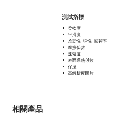
測試指標
柔軟度
平滑度
柔韌性+彈性+回彈率
摩擦係數
蓬鬆度
表面導熱係數
保溫
高解析度圖片
相關產品