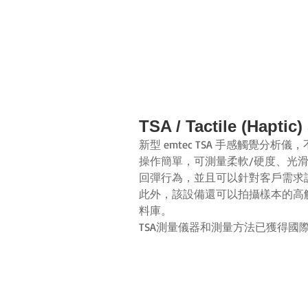
TSA / Tactile (Hapt
新型 emtec TSA 手感觸覺分析
操作簡單，可測量柔軟
/
硬
度、光
回彈行為
，並且可以針對客戶需求
此外，該設備還可以拍攝樣本的高
料庫。
TSA
測量儀器和測量方法已獲得國