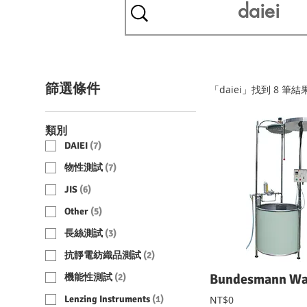
篩選條件
「daiei」找到 8 筆結
類別
DAIEI
(
7
)
物性測試
(
7
)
JIS
(
6
)
Other
(
5
)
長絲測試
(
3
)
抗靜電紡織品測試
(
2
)
機能性測試
(
2
)
Lenzing Instruments
(
1
)
NT$0