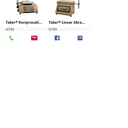
Taber® Reciprocating Abraser 5900 往復式耐磨測試儀
Taber® Linear Abraser Contoured Surface Testing 5750 線性磨損試驗儀
NT$0
NT$0
新增到購物車
新增到購物車
>
技術支持
> 關於高逸
>
品牌代理
>
紡織測試儀器
> 展覽會議
>
紡織試驗耗材
> 聯絡高逸
>
NEWS