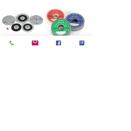
Taber®
Taber® Abraser
Specimen
Test Accessories
Mounting 樣品固
耐磨砂輪
定系統
Taber® Sample