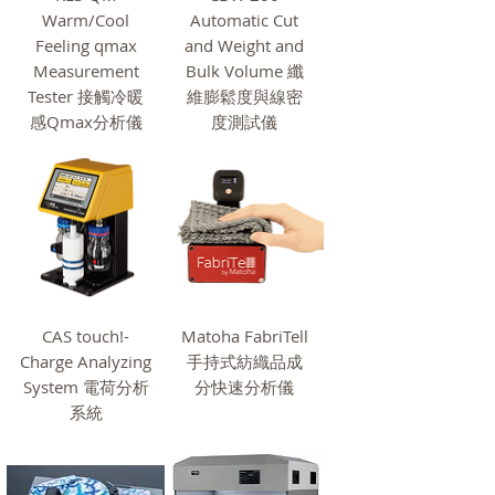
Warm/Cool
Automatic Cut
Feeling qmax
and Weight and
Measurement
Bulk Volume 纖
Tester 接觸冷暖
維膨鬆度與線密
感Qmax分析儀
度測試儀
CAS touch!-
Matoha FabriTell
Charge Analyzing
手持式紡織品成
System 電荷分析
分快速分析儀
系統