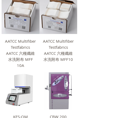
AATCC Multifiber
AATCC Multifiber
Testfabrics
Testfabrics
AATCC 六種纖維
AATCC 六種纖維
水洗附布 MFF
水洗附布 MFF10
10A
KES-QM
CBW 200