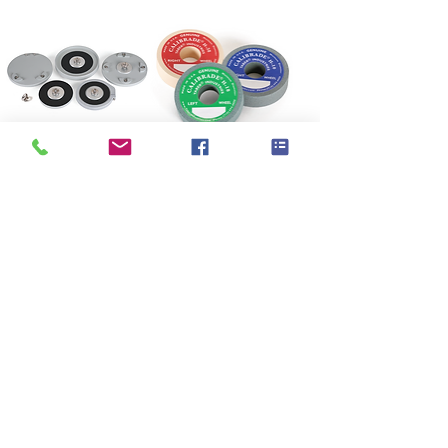
Taber®
Taber® Abraser
Specimen
Test Accessories
Mounting 樣品固
耐磨砂輪
定系統
Taber® Sample