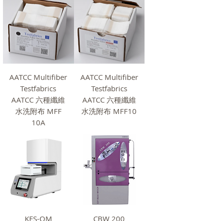
AATCC Multifiber
AATCC Multifiber
Testfabrics
Testfabrics
AATCC 六種纖維
AATCC 六種纖維
水洗附布 MFF
水洗附布 MFF10
10A
KES-QM
CBW 200