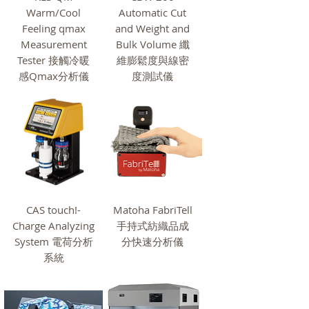
Warm/Cool
Automatic Cut
Feeling qmax
and Weight and
Measurement
Bulk Volume 纖
Tester 接觸冷暖
維膨鬆度與線密
感Qmax分析儀
度測試儀
CAS touch!-
Matoha FabriTell
Charge Analyzing
手持式紡織品成
System 電荷分析
分快速分析儀
系統