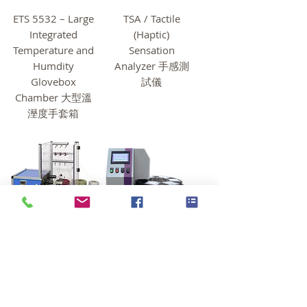
ETS 5532 – Large
TSA / Tactile
Integrated
(Haptic)
Temperature and
Sensation
Humdity
Analyzer 手感測
Glovebox
試儀
Chamber 大型溫
溼度手套箱
FL Yarn Sample
LISTER AUTO
Winder 繞紗機
Liquid Strike
Through Time 全
自動電子水分滲