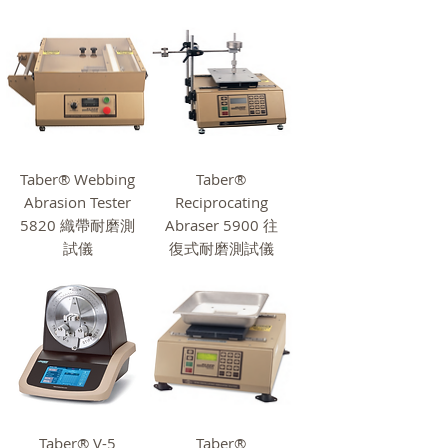
Taber® Webbing
Taber®
Abrasion Tester
Reciprocating
5820 織帶耐磨測
Abraser 5900 往
試儀
復式耐磨測試儀
Taber® V-5
Taber®