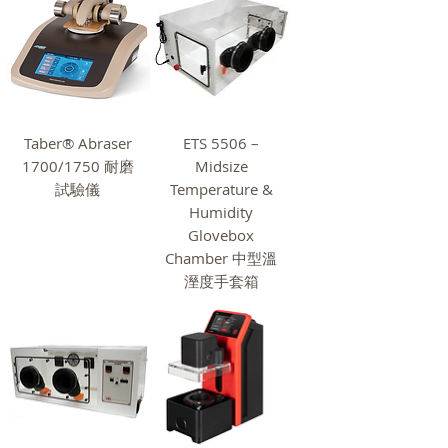
Taber® Abraser
ETS 5506 –
1700/1750 耐磨
Midsize
試驗儀
Temperature &
Humidity
Glovebox
Chamber 中型溫
溼度手套箱