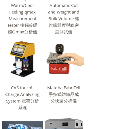
Warm/Cool
Automatic Cut
Feeling qmax
and Weight and
Measurement
Bulk Volume 纖
Tester 接觸冷暖
維膨鬆度與線密
感Qmax分析儀
度測試儀
CAS touch!-
Matoha FabriTell
Charge Analyzing
手持式紡織品成
System 電荷分析
分快速分析儀
系統