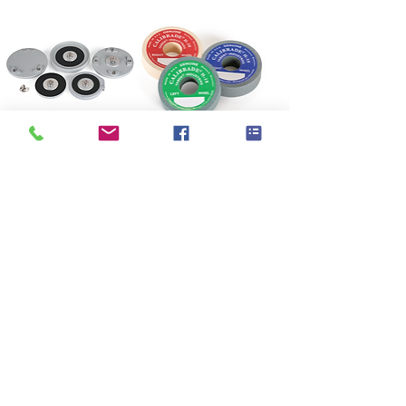
Taber®
Taber® Abraser
Specimen
Test Accessories
Mounting 樣品固
耐磨砂輪
定系統
Taber® Sample