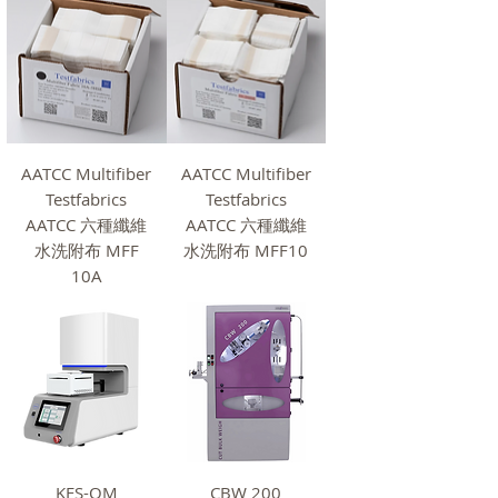
AATCC Multifiber
AATCC Multifiber
Testfabrics
Testfabrics
AATCC 六種纖維
AATCC 六種纖維
水洗附布 MFF
水洗附布 MFF10
10A
KES-QM
CBW 200